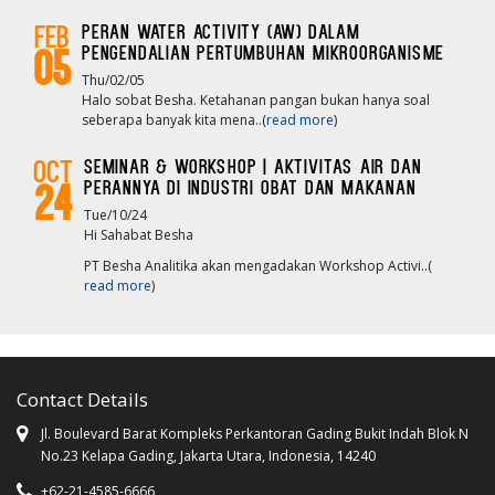
Peran Water Activity (AW) dalam
Feb
pengendalian pertumbuhan mikroorganisme
05
Thu/02/05
Halo sobat Besha. Ketahanan pangan bukan hanya soal
seberapa banyak kita mena..(
read more
)
Seminar & Workshop | Aktivitas Air dan
Oct
Perannya Di Industri Obat dan Makanan
24
Tue/10/24
Hi Sahabat Besha
PT Besha Analitika akan mengadakan Workshop Activi..(
read more
)
Contact Details
Jl. Boulevard Barat Kompleks Perkantoran Gading Bukit Indah Blok N
No.23 Kelapa Gading, Jakarta Utara, Indonesia, 14240
+62-21-4585-6666