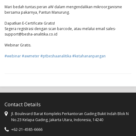
Mari bedah tuntas peran aW dalam mengendalikan mikroorganisme
bersama pakarnya, Pantun Manurung.
Dapatkan E-Certificate Gratis!
Segera registrasi dengan scan barcode, atau melalui email sales-
support@besha-analitika.co.id
Webinar Gratis.
#webinar
#awmeter
#ptbeshaanalitika
#ketahananpangan
Contact Details
Jl. Boulevard Barat Kompleks Perkantoran Gading Bukit Indah Blok N
No.23 Kelapa Gading, Jakarta Utara, Indonesia, 14240
+62-21-4585-6666