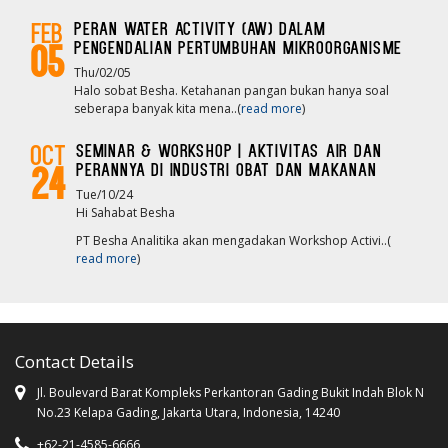
Peran Water Activity (AW) dalam
Feb
pengendalian pertumbuhan mikroorganisme
05
Thu/02/05
Halo sobat Besha. Ketahanan pangan bukan hanya soal
seberapa banyak kita mena..(
read more
)
Seminar & Workshop | Aktivitas Air dan
Oct
Perannya Di Industri Obat dan Makanan
24
Tue/10/24
Hi Sahabat Besha
PT Besha Analitika akan mengadakan Workshop Activi..(
read more
)
Contact Details
Jl. Boulevard Barat Kompleks Perkantoran Gading Bukit Indah Blok N
No.23 Kelapa Gading, Jakarta Utara, Indonesia, 14240
+62-21-4585-6666