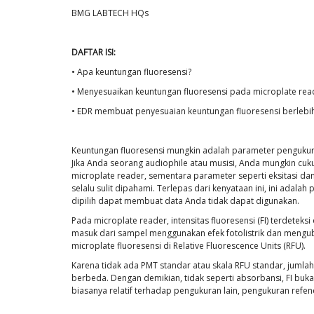
BMG LABTECH HQs
DAFTAR ISI:
• Apa keuntungan fluoresensi?
• Menyesuaikan keuntungan fluoresensi pada microplate rea
• EDR membuat penyesuaian keuntungan fluoresensi berlebi
Keuntungan fluoresensi mungkin adalah parameter pengukura
Jika Anda seorang audiophile atau musisi, Anda mungkin c
microplate reader, sementara parameter seperti eksitasi da
selalu sulit dipahami. Terlepas dari kenyataan ini, ini adal
dipilih dapat membuat data Anda tidak dapat digunakan.
Pada microplate reader, intensitas fluoresensi (FI) terdetek
masuk dari sampel menggunakan efek fotolistrik dan mengubah
microplate fluoresensi di Relative Fluorescence Units (RFU).
Karena tidak ada PMT standar atau skala RFU standar, juml
berbeda. Dengan demikian, tidak seperti absorbansi, FI bukanl
biasanya relatif terhadap pengukuran lain, pengukuran refen