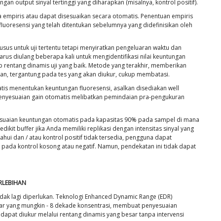
an output sinyal tertinggi yang diharapkan (misalnya, kontrol positif).
 empiris atau dapat disesuaikan secara otomatis. Penentuan empiris
fluoresensi yang telah ditentukan sebelumnya yang didefinisikan oleh
s untuk uji tertentu tetapi menyiratkan pengeluaran waktu dan
harus diulang beberapa kali untuk mengidentifikasi nilai keuntungan
p rentang dinamis uji yang baik. Metode yang terakhir, memberikan
dan, tergantung pada tes yang akan diukur, cukup membatasi.
s menentukan keuntungan fluoresensi, asalkan disediakan well
i. Penyesuaian gain otomatis melibatkan pemindaian pra-pengukuran
suaian keuntungan otomatis pada kapasitas 90% pada sampel di mana
ikit buffer jika Anda memiliki replikasi dengan intensitas sinyal yang
tahui dan / atau kontrol positif tidak tersedia, pengguna dapat
pada kontrol kosong atau negatif. Namun, pendekatan ini tidak dapat
RLEBIHAN
idak lagi diperlukan. Teknologi Enhanced Dynamic Range (EDR)
ar yang mungkin - 8 dekade konsentrasi, membuat penyesuaian
dapat diukur melalui rentang dinamis yang besar tanpa intervensi