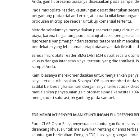
Anda, gain fluoresensi biasanya disesuaikan pada sampel deng
Pada microplate reader, keuntungan dapat ditentukan secara
bergantung pada trial and error, atau pada nilai keuntungan 
produsen microplate reader untuk uji komersial tertentu.
Metode sebelumnya menyediakan parameter yang dibuat khusu
biaya, karena tergantung pada sifat uji atau kit, pengukuran 
fluoresensi yang menghindari saturasi tetapi masih mencaku
pendekatan yang lebih aman tetapi biasanya tidak fleksibel 
Semua microplate reader BMG LABTECH dapat secara otomati
khusus dengan intensitas sinyal tertentu yang diidentifikas
sampel Anda.
Kami biasanya merekomendasikan untuk menjalankan penye
sinyal terkuat diharapkan. Sisanya 10% akan memberi Anda sed
sedikit berbeda. Jika sampel dengan sinyal terkuat tidak dike
menjalankan penyesuaian gain otomatis pada kapasitas 10% 
menghindari saturasi, tergantung pada sampel.
EDR MEMBUAT PENYESUAIAN KEUNTUNGAN FLUORESENSI BE
Pada CLARIOstar Plus, penyesuaian keuntungan fluoresensi t
dirancang khusus untuk menawarkan rentang dinamis terbes
keuntungan berlebihan. Dengan EDR, hasil yang sangat andal 