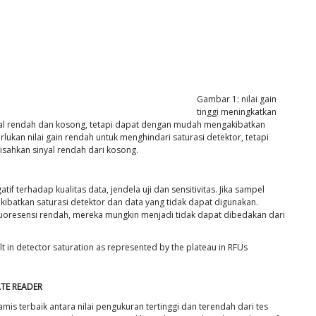
Gambar 1: nilai gain
tinggi meningkatkan
al rendah dan kosong, tetapi dapat dengan mudah mengakibatkan
erlukan nilai gain rendah untuk menghindari saturasi detektor, tetapi
isahkan sinyal rendah dari kosong.
if terhadap kualitas data, jendela uji dan sensitivitas. Jika sampel
akibatkan saturasi detektor dan data yang tidak dapat digunakan.
fluoresensi rendah, mereka mungkin menjadi tidak dapat dibedakan dari
TE READER
s terbaik antara nilai pengukuran tertinggi dan terendah dari tes