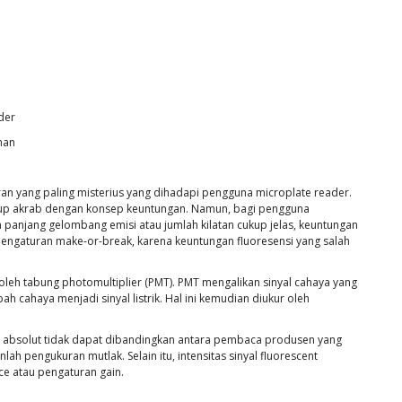
der
han
n yang paling misterius yang dihadapi pengguna microplate reader.
ukup akrab dengan konsep keuntungan. Namun, bagi pengguna
n panjang gelombang emisi atau jumlah kilatan cukup jelas, keuntungan
ah pengaturan make-or-break, karena keuntungan fluoresensi yang salah
si oleh tabung photomultiplier (PMT). PMT mengalikan sinyal cahaya yang
 cahaya menjadi sinyal listrik. Hal ini kemudian diukur oleh
ah absolut tidak dapat dibandingkan antara pembaca produsen yang
ah pengukuran mutlak. Selain itu, intensitas sinyal fluorescent
ce atau pengaturan gain.