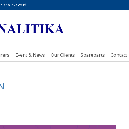
-analitika.co.id
rers
Event & News
Our Clients
Spareparts
Contact
N