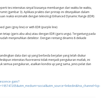
eperti tes intensitas sinyal biasanya membangun dari waktu ke waktu,
it (gambar 3). Aplikasi praktis dari prinsip ini ditunjukkan dalam
uan reaksi enzimatik dengan teknologi Enhanced Dynamic Range (EDR)
an tetap (garis abu-abu) atau dengan EDR (garis ungu). Tergantung pada
n mudah menjenuhkan detektor. Dengan rentang dinamis 8 dekade
dingkan data dari uji yang berbeda berjalan yang telah diukur
eskipun intensitas fluoresensi tidak menjadi pengukuran mutlak, ini
k semua pengukuran, asalkan kondisi uji yang sama, jenis pelat dan
escence-gain/?
195747205&utm_medium=social&utm_source=linkedin&hss_channel=lcp-