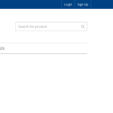
Login
Sign Up
 Us