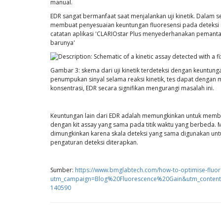
manual.
EDR sangat bermanfaat saat menjalankan uji kinetik. Dalam s
membuat penyesuaian keuntungan fluoresensi pada deteksi rum
catatan aplikasi 'CLARIOstar Plus menyederhanakan pemanta
barunya'
Gambar 3: skema dari uji kinetik terdeteksi dengan keuntung
penumpukan sinyal selama reaksi kinetik, tes dapat denga
konsentrasi, EDR secara signifikan mengurangi masalah ini.
Keuntungan lain dari EDR adalah memungkinkan untuk memban
dengan kit assay yang sama pada titik waktu yang berbeda. M
dimungkinkan karena skala deteksi yang sama digunakan untu
pengaturan deteksi diterapkan.
Sumber:
https://www.bmglabtech.com/how-to-optimise-fluor
utm_campaign=Blog%20Fluorescence%20Gain&utm_content=
140590