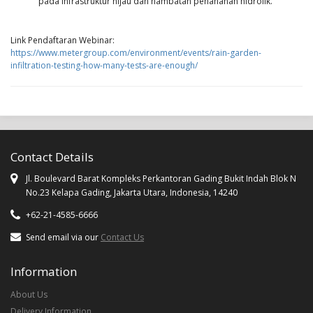
pada infrastruktur hijau dan hambatan penahanan hidrolik.
Link Pendaftaran Webinar:
https://www.metergroup.com/environment/events/rain-garden-
infiltration-testing-how-many-tests-are-enough/
Contact Details
Jl. Boulevard Barat Kompleks Perkantoran Gading Bukit Indah Blok N
No.23 Kelapa Gading, Jakarta Utara, Indonesia, 14240
+62-21-4585-6666
Send email via our
Contact Us
Information
About Us
Delivery Information