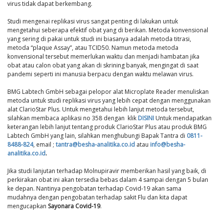
virus tidak dapat berkembang.
Studi mengenai replikasi virus sangat penting di lakukan untuk
mengetahui seberapa efektif obat yang di berikan. Metoda konvensional
yang sering di pakai untuk studi ini biasanya adalah metoda titrasi,
metoda “plaque Assay”, atau TCID50. Namun metoda metoda
konvensional tersebut memerlukan waktu dan menjadi hambatan jika
obat atau calon obat yang akan di skrining banyak, mengingat di saat
pandemi seperti ini manusia berpacu dengan waktu melawan virus.
BMG Labtech GmbH sebagai pelopor alat Microplate Reader menuliskan
metoda untuk studi replikasi virus yang lebih cepat dengan menggunakan
alat ClarioStar Plus. Untuk mengetahui lebih lanjut metoda tersebut,
silahkan membaca aplikasi no 358 dengan klik
DISINI
Untuk mendapatkan
keterangan lebih lanjut tentang produk ClarioStar Plus atau produk BMG
Labtech GmbH yang lain, silahkan menghubungi Bapak Tantra di
0811-
8488-824
, email ;
tantra@besha-analitika.co.id
atau
info@besha-
analitika.co.id
.
Jika studi lanjutan terhadap Molnupiravir memberikan hasil yang baik, di
perkirakan obat ini akan tersedia bebas dalam 4 sampai dengan 5 bulan
ke depan. Nantinya pengobatan terhadap Covid-19 akan sama
mudahnya dengan pengobatan terhadap sakit Flu dan kita dapat
mengucapkan
Sayonara Covid-19
.