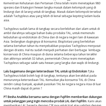
Kementrian Kehutanan dan Pertanian China telah resmi menetapkan 980
spesies dan 8 kategori hewan langka masuk dalam kelompok yang di
lindungi dan di larang untuk di tangkap. Masuk dalam kelompok tersebut
adalah Tachypleus atau yang lebih di kenal sebagai kepiting ladam kuda
asia.
Tachypleus sudah lama di tangkap secara berlebihan dari alam untuk di
ambil darahnya sebagai bahan baku produksi TAL, untuk memenuhi
kebutuhan uji endotoksin di China dan di negara negeri lain di kawasan
Asia. Sedangkan dagingnya di konsumsi. Eksploitasi yang berlebihan
selama bertahun tahun itu menyebabkan populasi Tachypleus menyusut
dengan drastis. Hal itu sudah menjadi perhatian dari berbagai lembaga
konservasi di China maupun di dunia selama beberapa tahun terakhir
dan akhirnya setelah 32 tahun, pemerintah China resmi menetapkan
Tachypleus sebagai salah satu hewan yang langka dan wajib di lindungi.
Lalu bagaimana dengan ketersediaan TAL untuk uji Endotoksin ?
Jika
Tachypleus tidak boleh lagi di tangkap, tentunya akan berakibat pada
menurunnya ketersediaan TAL. Kemudian jika konsumsi TAL di China
sendiri cukup banyak, apakah pasokan TAL ke negara negara Asia di luar
China masih dapat di jamin ?
PT Besha Analitika bersama sama dengan FujiFilm memberikan dukungan
untuk pelanggan yang ingin mencoba produk LAL dari FujiFilm
. Kami akan
memberikan LAL beserta dengan CSE nya untuk trial atau validasi dengan